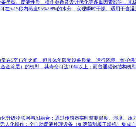
设备类型、废液性质、操作参数及设计优化等多重因素影响，其
-15秒内蒸发95%-98%的水分，实现瞬时干燥。适用于含湿量4
通常在5至15年之间，但具体年限受设备质量、运行环境、维护
钛合金涂层）的机型，其寿命可达10年以上；而普通碳钢结构机型
化升级物联网与AI融合：通过传感器实时监测温度、湿度、压
无人化操作：全自动废液处理设备（如滚筒刮板干燥机）集成自